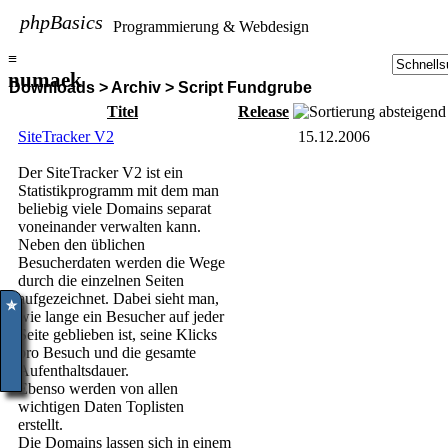
phpBasics
Programmierung & Webdesign
≡
numaek
Downloads > Archiv > Script Fundgrube
Titel
Release
SiteTracker V2
15.12.2006
Der SiteTracker V2 ist ein
Statistikprogramm mit dem man
beliebig viele Domains separat
voneinander verwalten kann.
Neben den üblichen
Besucherdaten werden die Wege
durch die einzelnen Seiten
aufgezeichnet. Dabei sieht man,
✮
wie lange ein Besucher auf jeder
Seite geblieben ist, seine Klicks
pro Besuch und die gesamte
Aufenthaltsdauer.
Ebenso werden von allen
wichtigen Daten Toplisten
erstellt.
Die Domains lassen sich in einem