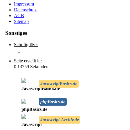
Impressum
Datenschutz
AGB
Sitemap
Sonstiges
Schriftgröße:
+
-
Seite erstellt in:
0.13759 Sekunden.
JavascriptBasics.de
phpBasics.de
Javascript-Archiv.de