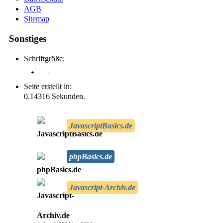
AGB
Sitemap
Sonstiges
Schriftgröße:
+
-
Seite erstellt in:
0.14316 Sekunden.
JavascriptBasics.de
phpBasics.de
Javascript-Archiv.de