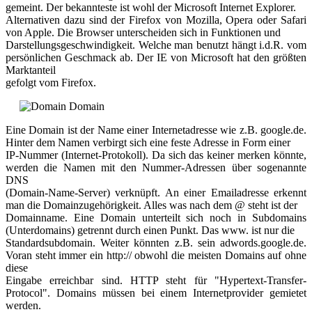
gemeint. Der bekannteste ist wohl der Microsoft Internet Explorer.
Alternativen dazu sind der Firefox von Mozilla, Opera oder Safari
von Apple. Die Browser unterscheiden sich in Funktionen und
Darstellungsgeschwindigkeit. Welche man benutzt hängt i.d.R. vom
persönlichen Geschmack ab. Der IE von Microsoft hat den größten
Marktanteil
gefolgt vom Firefox.
Domain
Eine Domain ist der Name einer Internetadresse wie z.B. google.de.
Hinter dem Namen verbirgt sich eine feste Adresse in Form einer
IP-Nummer (Internet-Protokoll). Da sich das keiner merken könnte,
werden die Namen mit den Nummer-Adressen über sogenannte
DNS
(Domain-Name-Server) verknüpft. An einer Emailadresse erkennt
man die Domainzugehörigkeit. Alles was nach dem @ steht ist der
Domainname. Eine Domain unterteilt sich noch in Subdomains
(Unterdomains) getrennt durch einen Punkt. Das www. ist nur die
Standardsubdomain. Weiter könnten z.B. sein adwords.google.de.
Voran steht immer ein http:// obwohl die meisten Domains auf ohne
diese
Eingabe erreichbar sind. HTTP steht für "Hypertext-Transfer-
Protocol". Domains müssen bei einem Internetprovider gemietet
werden.