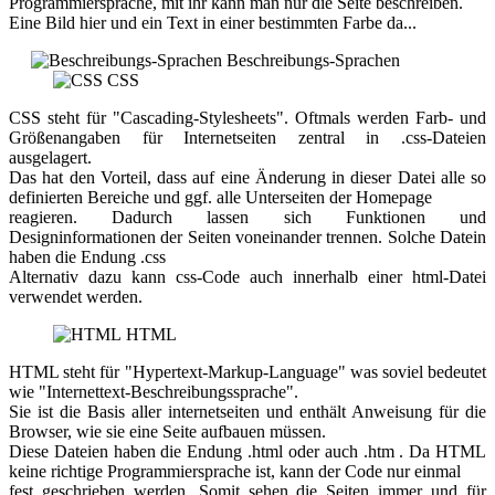
Programmiersprache, mit ihr kann man nur die Seite beschreiben.
Eine Bild hier und ein Text in einer bestimmten Farbe da...
Beschreibungs-Sprachen
CSS
CSS steht für "Cascading-Stylesheets". Oftmals werden Farb- und
Größenangaben für Internetseiten zentral in .css-Dateien
ausgelagert.
Das hat den Vorteil, dass auf eine Änderung in dieser Datei alle so
definierten Bereiche und ggf. alle Unterseiten der Homepage
reagieren. Dadurch lassen sich Funktionen und
Designinformationen der Seiten voneinander trennen. Solche Datein
haben die Endung .css
Alternativ dazu kann css-Code auch innerhalb einer html-Datei
verwendet werden.
HTML
HTML steht für "Hypertext-Markup-Language" was soviel bedeutet
wie "Internettext-Beschreibungssprache".
Sie ist die Basis aller internetseiten und enthält Anweisung für die
Browser, wie sie eine Seite aufbauen müssen.
Diese Dateien haben die Endung .html oder auch .htm . Da HTML
keine richtige Programmiersprache ist, kann der Code nur einmal
fest geschrieben werden. Somit sehen die Seiten immer und für