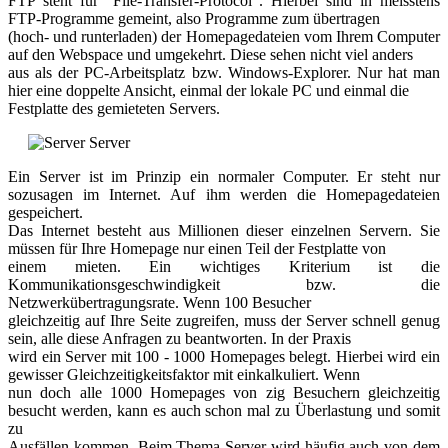
FTP steht für "File-Transfer-Protocol". Hierbei sind in meisstens
FTP-Programme gemeint, also Programme zum übertragen
(hoch- und runterladen) der Homepagedateien vom Ihrem Computer
auf den Webspace und umgekehrt. Diese sehen nicht viel anders
aus als der PC-Arbeitsplatz bzw. Windows-Explorer. Nur hat man
hier eine doppelte Ansicht, einmal der lokale PC und einmal die
Festplatte des gemieteten Servers.
Server
Ein Server ist im Prinzip ein normaler Computer. Er steht nur
sozusagen im Internet. Auf ihm werden die Homepagedateien
gespeichert.
Das Internet besteht aus Millionen dieser einzelnen Servern. Sie
müssen für Ihre Homepage nur einen Teil der Festplatte von
einem mieten. Ein wichtiges Kriterium ist die
Kommunikationsgeschwindigkeit bzw. die
Netzwerkübertragungsrate. Wenn 100 Besucher
gleichzeitig auf Ihre Seite zugreifen, muss der Server schnell genug
sein, alle diese Anfragen zu beantworten. In der Praxis
wird ein Server mit 100 - 1000 Homepages belegt. Hierbei wird ein
gewisser Gleichzeitigkeitsfaktor mit einkalkuliert. Wenn
nun doch alle 1000 Homepages von zig Besuchern gleichzeitig
besucht werden, kann es auch schon mal zu Überlastung und somit
zu
Ausfällen kommen. Beim Thema Server wird häufig auch von dem