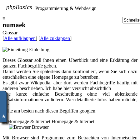
phpBasics
Programmierung & Webdesign
≡
numaek
Glossar
[
Alle aufklappen
] [
Alle zuklappen
]
Einleitung
Dieses Glossar soll ihnen einen Überblick und eine Erklärung der
ganzen Fachbegriffe geben.
Damit werden Sie spätestens dann konfrontiert, wenn Sie sich dazu
entschließen eine eigene Homepage zu betreiben.
Es gibt zwar Wikipedia, aber dort werden Fachbegriffe häufig mit
anderen beschrieben. Ich habe hier versucht absichtlich
eine kurze einfache Beschreibung ohne viel ablenkende
Zusatzinformationen zu liefern. Wer detaillierte Infos haben möchte,
der
✮
sollte am besten nach diesen Begriffen googlen.
Homepage & Internet
Browser
Mit Browser sind Programme zum Betrachten von Internetseiten